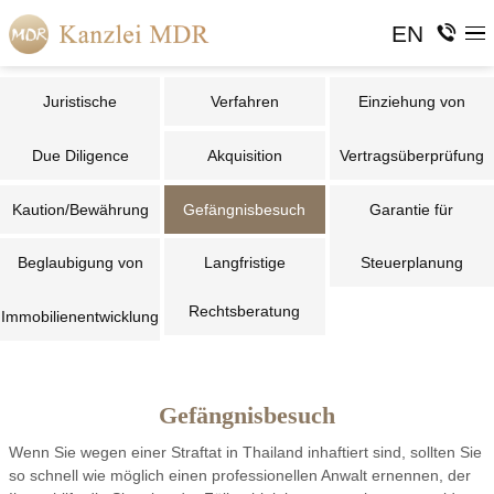
EN
Juristische
Verfahren
Einziehung von
Dienstleistungen
Forderungen
Due Diligence
Akquisition
Vertragsüberprüfung
Kaution/Bewährung
Gefängnisbesuch
Garantie für
Gefangene
Beglaubigung von
Langfristige
Steuerplanung
Dokumenten
Rechtsberatung
Immobilienentwicklung
Gefängnisbesuch
Wenn Sie wegen einer Straftat in Thailand inhaftiert sind, sollten Sie
so schnell wie möglich einen professionellen Anwalt ernennen, der