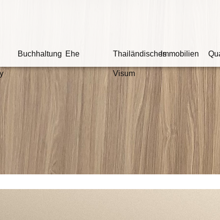
Buchhaltung
Ehe
Thailändisches
Immobilien
Qua
y
Visum